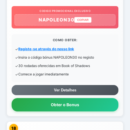
CODIGO PROMOCIONAL EXCLUSIVO
NAPOLEON30
COPIAR
COMO OBTER:
Registe-se através do nosso link
Insira o código bónus NAPOLEON30 no registo
30 rodadas oferecidas em Book of Shadows
Comece a jogar imediatamente
Ver Detalhes
Obter o Bonus
18