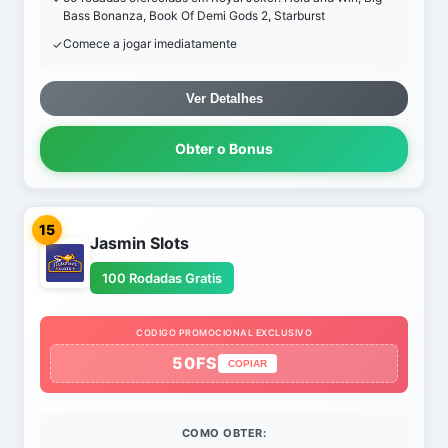
Bass Bonanza, Book Of Demi Gods 2, Starburst
Comece a jogar imediatamente
Ver Detalhes
Obter o Bonus
15
Jasmin Slots
100 Rodadas Gratis
CODIGO PROMOCIONAL EXCLUSIVO
50FS
COPIAR
COMO OBTER: