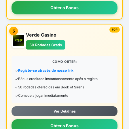
Obter o Bonus
5
Verde Casino
50 Rodadas Gratis
COMO OBTER:
Registe-se através do nosso link
Bónus creditado instantaneamente após o registo
50 rodadas oferecidas em Book of Sirens
Comece a jogar imediatamente
Ver Detalhes
Obter o Bonus