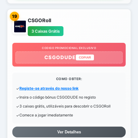
19
CSGORoll
3 Caixas Grátis
CODIGO PROMOCIONAL EXCLUSIVO
CSGODUDE
COPIAR
COMO OBTER:
Registe-se através do nosso link
Insira o código bónus CSGODUDE no registo
3 caixas grátis, utilizáveis para descobrir o CSGORoll
Comece a jogar imediatamente
Ver Detalhes