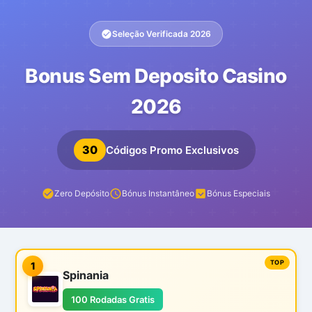
Seleção Verificada 2026
Bonus Sem Deposito Casino
2026
30
Códigos Promo Exclusivos
Zero Depósito
Bónus Instantâneo
Bónus Especiais
1
Spinania
100 Rodadas Gratis