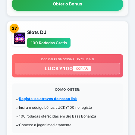
Obter o Bonus
27
Slots DJ
100 Rodadas Gratis
CODIGO PROMOCIONAL EXCLUSIVO
LUCKY100
COPIAR
COMO OBTER:
Registe-se através do nosso link
Insira o código bónus LUCKY100 no registo
100 rodadas oferecidas em Big Bass Bonanza
Comece a jogar imediatamente