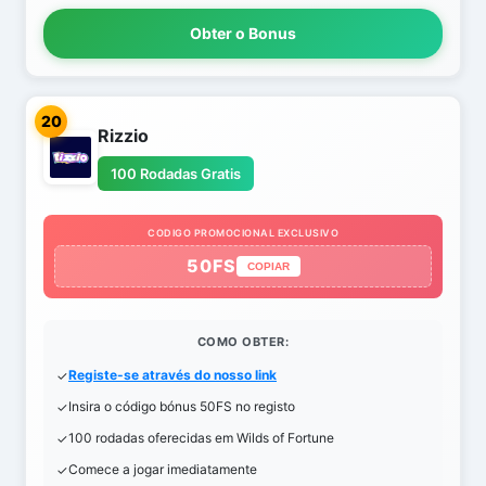
Obter o Bonus
20
Rizzio
100 Rodadas Gratis
CODIGO PROMOCIONAL EXCLUSIVO
50FS
COPIAR
COMO OBTER:
Registe-se através do nosso link
Insira o código bónus 50FS no registo
100 rodadas oferecidas em Wilds of Fortune
Comece a jogar imediatamente