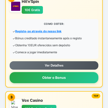
Hit'n'Spin
10€ Gratis
COMO OBTER:
Registe-se através do nosso link
Bónus creditado instantaneamente após o registo
Obtenha 10EUR oferecidos sem depósito
Comece a jogar imediatamente
Ver Detalhes
Obter o Bonus
3
Vox Casino