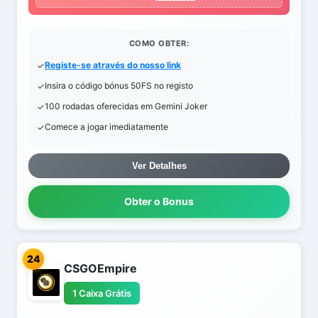
COMO OBTER:
Registe-se através do nosso link
Insira o código bónus 50FS no registo
100 rodadas oferecidas em Gemini Joker
Comece a jogar imediatamente
Ver Detalhes
Obter o Bonus
24
CSGOEmpire
1 Caixa Grátis