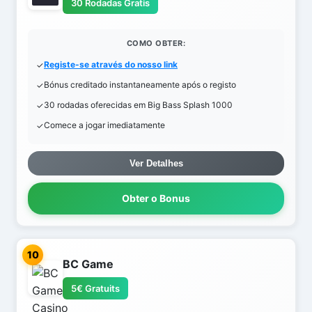
30 Rodadas Gratis
COMO OBTER:
Registe-se através do nosso link
Bónus creditado instantaneamente após o registo
30 rodadas oferecidas em Big Bass Splash 1000
Comece a jogar imediatamente
Ver Detalhes
Obter o Bonus
10
BC Game
5€ Gratuits