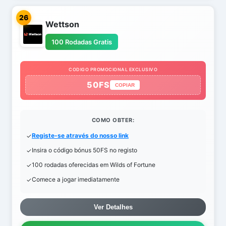
26
Wettson
100 Rodadas Gratis
CODIGO PROMOCIONAL EXCLUSIVO
50FS
COPIAR
COMO OBTER:
Registe-se através do nosso link
Insira o código bónus 50FS no registo
100 rodadas oferecidas em Wilds of Fortune
Comece a jogar imediatamente
Ver Detalhes