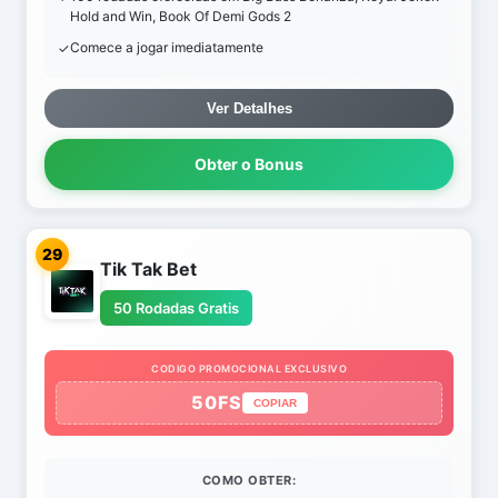
Hold and Win, Book Of Demi Gods 2
Comece a jogar imediatamente
Ver Detalhes
Obter o Bonus
29
Tik Tak Bet
50 Rodadas Gratis
CODIGO PROMOCIONAL EXCLUSIVO
50FS
COPIAR
COMO OBTER: