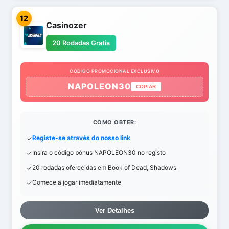
12
Casinozer
20 Rodadas Gratis
CODIGO PROMOCIONAL EXCLUSIVO
NAPOLEON30
COPIAR
COMO OBTER:
Registe-se através do nosso link
Insira o código bónus NAPOLEON30 no registo
20 rodadas oferecidas em Book of Dead, Shadows
Comece a jogar imediatamente
Ver Detalhes