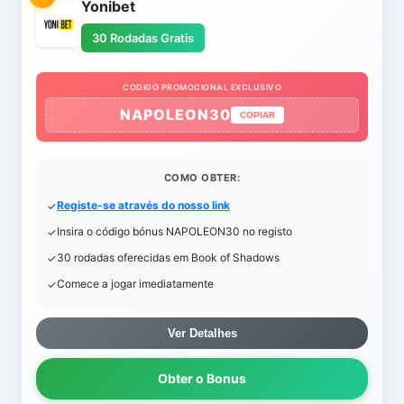
Yonibet
30 Rodadas Gratis
CODIGO PROMOCIONAL EXCLUSIVO
NAPOLEON30
COPIAR
COMO OBTER:
Registe-se através do nosso link
Insira o código bónus NAPOLEON30 no registo
30 rodadas oferecidas em Book of Shadows
Comece a jogar imediatamente
Ver Detalhes
Obter o Bonus