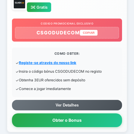
3€ Gratis
CODIGO PROMOCIONAL EXCLUSIVO
CSGODUDECOM
COPIAR
COMO OBTER:
Registe-se através do nosso link
Insira o código bónus CSGODUDECOM no registo
Obtenha 3EUR oferecidos sem depósito
Comece a jogar imediatamente
Ver Detalhes
Obter o Bonus