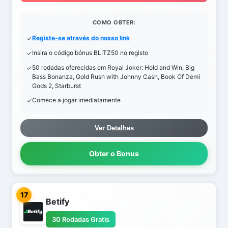
COMO OBTER:
Registe-se através do nosso link
Insira o código bónus BLITZ50 no registo
50 rodadas oferecidas em Royal Joker: Hold and Win, Big
Bass Bonanza, Gold Rush with Johnny Cash, Book Of Demi
Gods 2, Starburst
Comece a jogar imediatamente
Ver Detalhes
Obter o Bonus
17
Betify
30 Rodadas Gratis